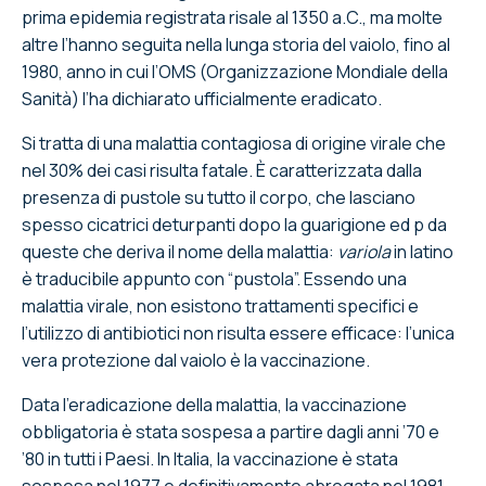
prima epidemia registrata risale al 1350 a.C., ma molte
altre l’hanno seguita nella lunga storia del vaiolo, fino al
1980, anno in cui l’OMS (Organizzazione Mondiale della
Sanità) l’ha dichiarato ufficialmente eradicato.
Si tratta di una malattia contagiosa di origine virale che
nel 30% dei casi risulta fatale. È caratterizzata dalla
presenza di pustole su tutto il corpo, che lasciano
spesso cicatrici deturpanti dopo la guarigione ed p da
queste che deriva il nome della malattia:
variola
in latino
è traducibile appunto con “pustola”. Essendo una
malattia virale, non esistono trattamenti specifici e
l’utilizzo di antibiotici non risulta essere efficace: l’unica
vera protezione dal vaiolo è la vaccinazione.
Data l'eradicazione della malattia, la vaccinazione
obbligatoria è stata sospesa a partire dagli anni ’70 e
’80 in tutti i Paesi. In Italia, la vaccinazione è stata
sospesa nel 1977 e definitivamente abrogata nel 1981.