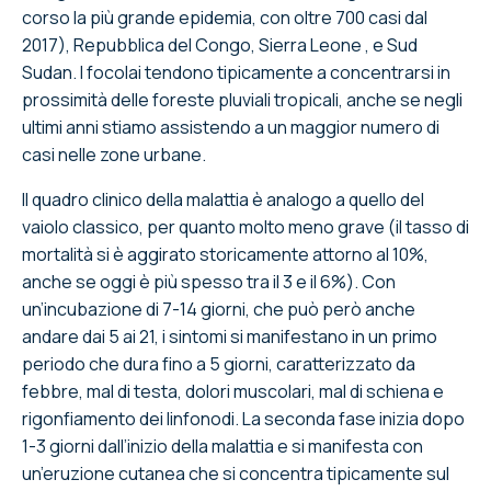
corso la più grande epidemia, con oltre 700 casi dal
2017), Repubblica del Congo, Sierra Leone , e Sud
Sudan. I focolai tendono tipicamente a concentrarsi in
prossimità delle foreste pluviali tropicali, anche se negli
ultimi anni stiamo assistendo a un maggior numero di
casi nelle zone urbane.
Il quadro clinico della malattia è analogo a quello del
vaiolo classico, per quanto molto meno grave (il tasso di
mortalità si è aggirato storicamente attorno al 10%,
anche se oggi è più spesso tra il 3 e il 6%). Con
un’incubazione di 7-14 giorni, che può però anche
andare dai 5 ai 21, i sintomi si manifestano in un primo
periodo che dura fino a 5 giorni, caratterizzato da
febbre, mal di testa, dolori muscolari, mal di schiena e
rigonfiamento dei linfonodi. La seconda fase inizia dopo
1-3 giorni dall’inizio della malattia e si manifesta con
un’eruzione cutanea che si concentra tipicamente sul