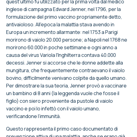
quest’ultimo fu utilizzato per la prima volta dal medico
inglese di campagna Edward Jenner, nel 1796, per la
formulazione del primo vaccino propriamente detto,
antivaioloso. All'epoca la malattia stava avendo in
Europa un incremento allarmante: nel 1753 a Parigi
morirono di vaiolo 20.000 persone; a Napoli nel 1768 ne
morirono 60.000 in poche settimane e ogni anno a
causa del virus Variola l'Inghilterra contava 40.000
decessi. Jenner si accorse che le donne addette alla
mungitura, che frequentemente contraevano il vaiolo
bovino, difficilmente venivano colpite da quello umano.
Per dimostrare la sua teoria, Jenner provò a vaccinare
un bambino di 8 anni (la leggenda vuole che fosse il
figlio) con siero proveniente da pustole di vaiolo
vaccino e poi lo infettò con il vaiolo umano,
verificandone l’immunità.
Questo rappresenta il primo caso documentato di
prevenzione attiva di una malattia, anche se erano già