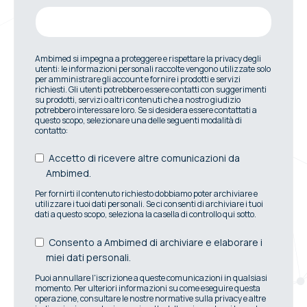
Ambimed si impegna a proteggere e rispettare la privacy degli
utenti: le informazioni personali raccolte vengono utilizzate solo
per amministrare gli account e fornire i prodotti e servizi
richiesti. Gli utenti potrebbero essere contatti con suggerimenti
su prodotti, servizi o altri contenuti che a nostro giudizio
potrebbero interessare loro. Se si desidera essere contattati a
questo scopo, selezionare una delle seguenti modalità di
contatto:
Accetto di ricevere altre comunicazioni da
Ambimed.
Per fornirti il contenuto richiesto dobbiamo poter archiviare e
utilizzare i tuoi dati personali. Se ci consenti di archiviare i tuoi
dati a questo scopo, seleziona la casella di controllo qui sotto.
Consento a Ambimed di archiviare e elaborare i
miei dati personali.
Puoi annullare l'iscrizione a queste comunicazioni in qualsiasi
momento. Per ulteriori informazioni su come eseguire questa
operazione, consultare le nostre normative sulla privacy e altre